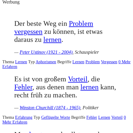
Werbung
Der beste Weg ein
Problem
vergessen
zu können, ist etwas
daraus zu
lernen
.
—
Peter Ustinov (1921 - 2004)
, Schauspieler
Thema
Lernen
Typ
Aphorismen
Begriffe
Lernen
Problem
Vergessen
0
Mehr
Erfahren
Es ist von großem
Vorteil
, die
Fehler
, aus denen man
lernen
kann,
recht früh zu machen.
—
Winston Churchill (1874 - 1965)
, Politiker
Thema
Erfahrung
Typ
Geflügelte Worte
Begriffe
Fehler
Lernen
Vorteil
0
Mehr Erfahren