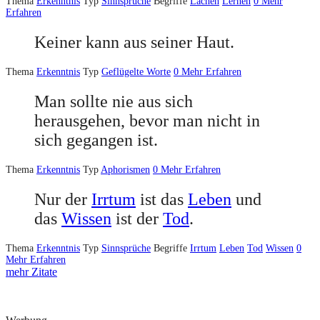
Thema
Erkenntnis
Typ
Sinnsprüche
Begriffe
Lachen
Lernen
0
Mehr
Erfahren
Keiner kann aus seiner Haut.
Thema
Erkenntnis
Typ
Geflügelte Worte
0
Mehr Erfahren
Man sollte nie aus sich
herausgehen, bevor man nicht in
sich gegangen ist.
Thema
Erkenntnis
Typ
Aphorismen
0
Mehr Erfahren
Nur der
Irrtum
ist das
Leben
und
das
Wissen
ist der
Tod
.
Thema
Erkenntnis
Typ
Sinnsprüche
Begriffe
Irrtum
Leben
Tod
Wissen
0
Mehr Erfahren
mehr Zitate