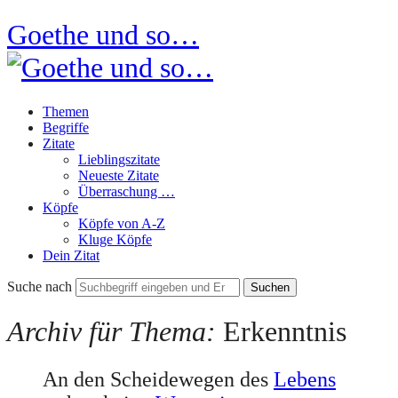
Goethe und so…
Themen
Begriffe
Zitate
Lieblingszitate
Neueste Zitate
Überraschung …
Köpfe
Köpfe von A-Z
Kluge Köpfe
Dein Zitat
Suche nach
Archiv für Thema:
Erkenntnis
An den Scheidewegen des
Lebens