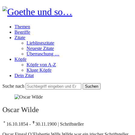
Goethe
und
Themen
so…
Begriffe
Zitate
Lieblingszitate
Neueste Zitate
Überraschung …
Köpfe
Köpfe von A-Z
Kluge Köpfe
Dein Zitat
Suche nach
Oscar Wilde
＊
✝
16.10.1854 -
30.11.1900 | Schriftsteller
Oscar Fingal O’Flahertie Wills Wilde war ein irischer Schriftsteller,