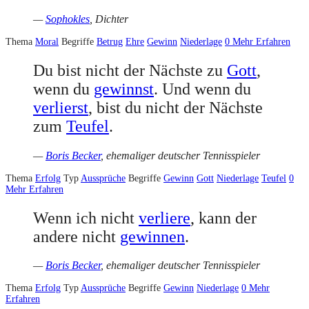
—
Sophokles
, Dichter
Thema
Moral
Begriffe
Betrug
Ehre
Gewinn
Niederlage
0
Mehr Erfahren
Du bist nicht der Nächste zu
Gott
,
wenn du
gewinnst
. Und wenn du
verlierst
, bist du nicht der Nächste
zum
Teufel
.
—
Boris Becker
, ehemaliger deutscher Tennisspieler
Thema
Erfolg
Typ
Aussprüche
Begriffe
Gewinn
Gott
Niederlage
Teufel
0
Mehr Erfahren
Wenn ich nicht
verliere
, kann der
andere nicht
gewinnen
.
—
Boris Becker
, ehemaliger deutscher Tennisspieler
Thema
Erfolg
Typ
Aussprüche
Begriffe
Gewinn
Niederlage
0
Mehr
Erfahren