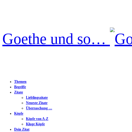
Goethe und so…
Themen
Begriffe
Zitate
Lieblingszitate
Neueste Zitate
Überraschung …
Köpfe
Köpfe von A-Z
Kluge Köpfe
Dein Zitat