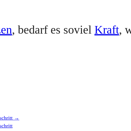
zen
, bedarf es soviel
Kraft
, 
schritt
→
chritt