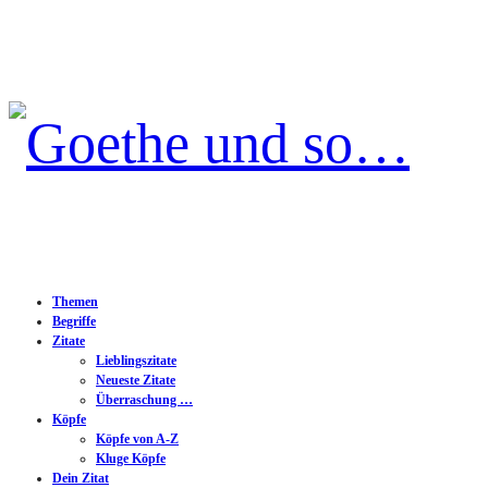
Goethe
und
so…
Themen
Begriffe
Zitate
Lieblingszitate
Neueste Zitate
Überraschung …
Köpfe
Köpfe von A-Z
Kluge Köpfe
Dein Zitat