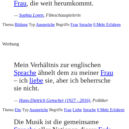
Frau
, die weit herumkommt.
—
Sophia Loren
, Filmschauspielerin
Thema
Bildung
Typ
Aussprüche
Begriffe
Frau
Sprache
0
Mehr Erfahren
Werbung
Mein Verhältnis zur englischen
Sprache
ähnelt dem zu meiner
Frau
– ich
liebe
sie, aber ich beherrsche
sie nicht.
—
Hans-Dietrich Genscher (1927 - 2016)
, Politiker
Thema
Ehe
Typ
Aussprüche
Begriffe
Frau
Liebe
Sprache
0
Mehr Erfahren
Die Musik ist die gemeinsame