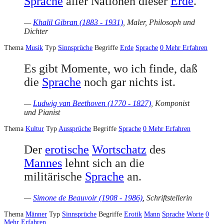
Sprache
aller Nationen dieser
Erde
.
—
Khalil Gibran (1883 - 1931)
, Maler, Philosoph und
Dichter
Thema
Musik
Typ
Sinnsprüche
Begriffe
Erde
Sprache
0
Mehr Erfahren
Es gibt Momente, wo ich finde, daß
die
Sprache
noch gar nichts ist.
—
Ludwig van Beethoven (1770 - 1827)
, Komponist
und Pianist
Thema
Kultur
Typ
Aussprüche
Begriffe
Sprache
0
Mehr Erfahren
Der
erotische
Wortschatz
des
Mannes
lehnt sich an die
militärische
Sprache
an.
—
Simone de Beauvoir (1908 - 1986)
, Schriftstellerin
Thema
Männer
Typ
Sinnsprüche
Begriffe
Erotik
Mann
Sprache
Worte
0
Mehr Erfahren