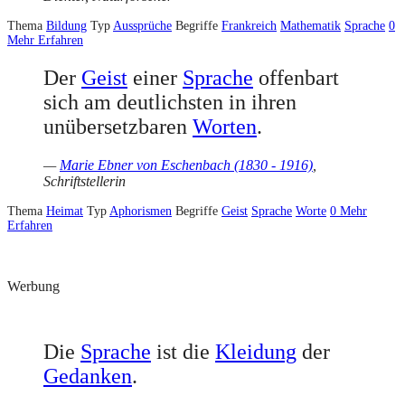
Thema
Bildung
Typ
Aussprüche
Begriffe
Frankreich
Mathematik
Sprache
0
Mehr Erfahren
Der
Geist
einer
Sprache
offenbart
sich am deutlichsten in ihren
unübersetzbaren
Worten
.
—
Marie Ebner von Eschenbach (1830 - 1916)
,
Schriftstellerin
Thema
Heimat
Typ
Aphorismen
Begriffe
Geist
Sprache
Worte
0
Mehr
Erfahren
Werbung
Die
Sprache
ist die
Kleidung
der
Gedanken
.