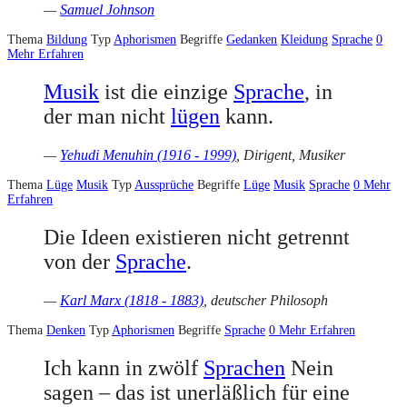
—
Samuel Johnson
Thema
Bildung
Typ
Aphorismen
Begriffe
Gedanken
Kleidung
Sprache
0
Mehr Erfahren
Musik
ist die einzige
Sprache
, in
der man nicht
lügen
kann.
—
Yehudi Menuhin (1916 - 1999)
, Dirigent, Musiker
Thema
Lüge
Musik
Typ
Aussprüche
Begriffe
Lüge
Musik
Sprache
0
Mehr
Erfahren
Die Ideen exis­tie­ren nicht ge­trennt
von der
Spra­che
.
—
Karl Marx (1818 - 1883)
, deutscher Philosoph
Thema
Denken
Typ
Aphorismen
Begriffe
Sprache
0
Mehr Erfahren
Ich kann in zwölf
Sprachen
Nein
sagen – das ist unerläßlich für eine