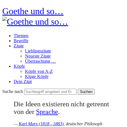
Goethe und so…
Themen
Begriffe
Zitate
Lieblingszitate
Neueste Zitate
Überraschung …
Köpfe
Köpfe von A-Z
Kluge Köpfe
Dein Zitat
Suche nach
Die Ideen exis­tie­ren nicht ge­trennt
von der
Spra­che
.
—
Karl Marx (1818 - 1883)
, deutscher Philosoph