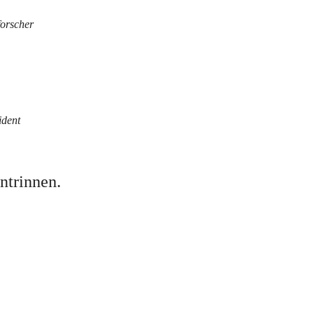
forscher
ident
ntrinnen.