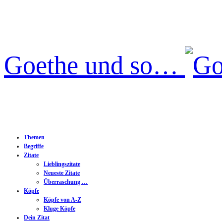
Goethe und so…
Themen
Begriffe
Zitate
Lieblingszitate
Neueste Zitate
Überraschung …
Köpfe
Köpfe von A-Z
Kluge Köpfe
Dein Zitat