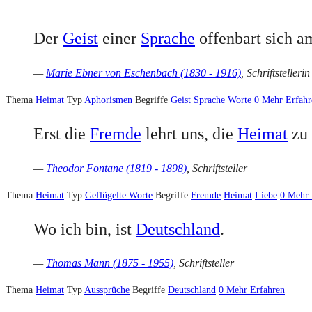
Der
Geist
einer
Sprache
offenbart sich a
—
Marie Ebner von Eschenbach (1830 - 1916)
, Schriftstellerin
Thema
Heimat
Typ
Aphorismen
Begriffe
Geist
Sprache
Worte
0
Mehr Erfahr
Erst die
Fremde
lehrt uns, die
Heimat
zu
—
Theodor Fontane (1819 - 1898)
, Schriftsteller
Thema
Heimat
Typ
Geflügelte Worte
Begriffe
Fremde
Heimat
Liebe
0
Mehr 
Wo ich bin, ist
Deutschland
.
—
Thomas Mann (1875 - 1955)
, Schriftsteller
Thema
Heimat
Typ
Aussprüche
Begriffe
Deutschland
0
Mehr Erfahren