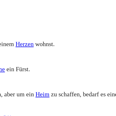
deinem
Herzen
wohnst.
me
ein Fürst.
n, aber um ein
Heim
zu schaffen, bedarf es ei