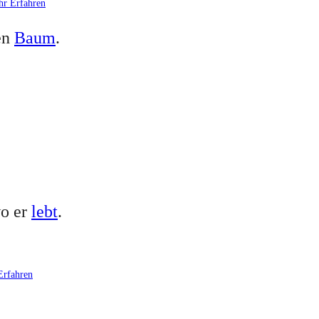
r Erfahren
en
Baum
.
wo er
lebt
.
Erfahren