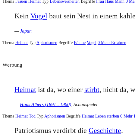
Thema
Frauen
Heimat
Typ
Lebensweisheiten
Begriffe
Frau
Haus
Mann
0
Meh
Kein
Vogel
baut sein Nest in einem kahl
—
Japan
Thema
Heimat
Typ
Aphorismen
Begriffe
Bäume
Vogel
0
Mehr Erfahren
Werbung
Heimat
ist da, wo einer
stirbt
, nicht da, 
—
Hans Albers (1891 - 1960)
, Schauspieler
Thema
Heimat
Tod
Typ
Aphorismen
Begriffe
Heimat
Leben
sterben
0
Mehr 
Patriotismus verdirbt die
Geschichte
.