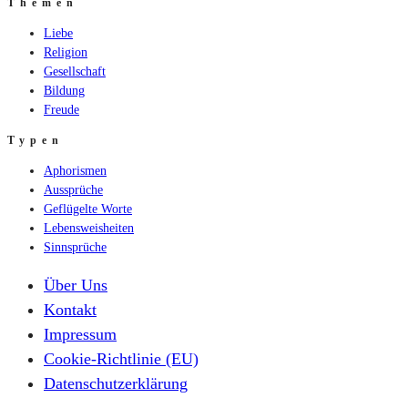
Themen
Liebe
Religion
Gesellschaft
Bildung
Freude
Typen
Aphorismen
Aussprüche
Geflügelte Worte
Lebensweisheiten
Sinnsprüche
Über Uns
Kontakt
Impressum
Cookie-Richtlinie (EU)
Datenschutzerklärung