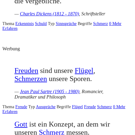
die vergebliche.
—
Charles Dickens (1812 - 1870)
, Schriftsteller
Thema
Erkenntnis
Schuld
Typ
Sinnsprüche
Begriffe
Schmerz
0
Mehr
Erfahren
Werbung
Freuden
sind unsere
Flügel
,
Schmerzen
unsere Sporen.
—
Jean Paul Sartre (1905 - 1980)
, Romancier,
Dramatiker und Philosoph
Thema
Freude
Typ
Aussprüche
Begriffe
Flügel
Freude
Schmerz
0
Mehr
Erfahren
Gott
ist ein Konzept, an dem wir
unseren
Schmerz
messen.