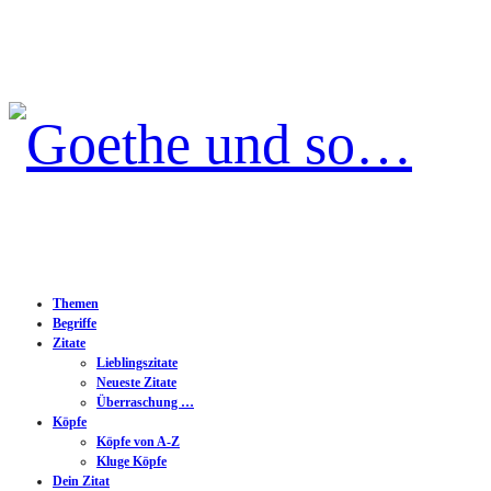
Goethe
und
so…
Themen
Begriffe
Zitate
Lieblingszitate
Neueste Zitate
Überraschung …
Köpfe
Köpfe von A-Z
Kluge Köpfe
Dein Zitat