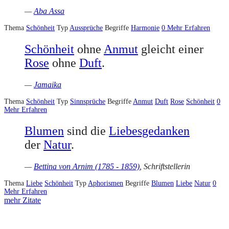
—
Aba Assa
Thema
Schönheit
Typ
Aussprüche
Begriffe
Harmonie
0
Mehr Erfahren
Schönheit
ohne
Anmut
gleicht einer
Rose
ohne
Duft
.
—
Jamaika
Thema
Schönheit
Typ
Sinnsprüche
Begriffe
Anmut
Duft
Rose
Schönheit
0
Mehr Erfahren
Blumen
sind die
Liebesgedanken
der
Natur
.
—
Bettina von Arnim (1785 - 1859)
, Schriftstellerin
Thema
Liebe
Schönheit
Typ
Aphorismen
Begriffe
Blumen
Liebe
Natur
0
Mehr Erfahren
mehr Zitate