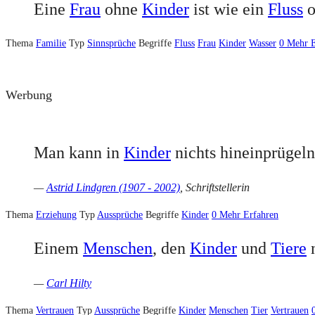
Eine
Frau
ohne
Kinder
ist wie ein
Fluss
o
Thema
Familie
Typ
Sinnsprüche
Begriffe
Fluss
Frau
Kinder
Wasser
0
Mehr E
Werbung
Man kann in
Kinder
nichts hineinprügeln,
—
Astrid Lindgren (1907 - 2002)
, Schriftstellerin
Thema
Erziehung
Typ
Aussprüche
Begriffe
Kinder
0
Mehr Erfahren
Einem
Menschen
, den
Kinder
und
Tiere
n
—
Carl Hilty
Thema
Vertrauen
Typ
Aussprüche
Begriffe
Kinder
Menschen
Tier
Vertrauen