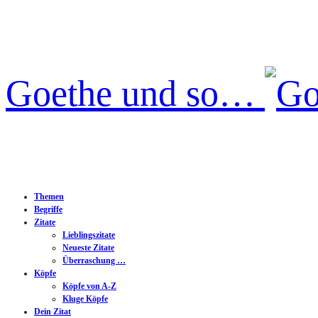
Goethe und so…
Themen
Begriffe
Zitate
Lieblingszitate
Neueste Zitate
Überraschung …
Köpfe
Köpfe von A-Z
Kluge Köpfe
Dein Zitat