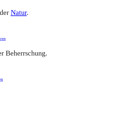
 der
Natur
.
ren
der Beherrschung.
en