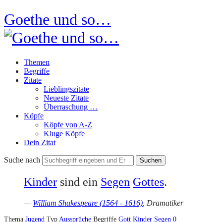
Goethe und so…
Themen
Begriffe
Zitate
Lieblingszitate
Neueste Zitate
Überraschung …
Köpfe
Köpfe von A-Z
Kluge Köpfe
Dein Zitat
Suche nach
Kinder
sind ein
Segen
Gottes
.
—
William Shakespeare (1564 - 1616)
, Dramatiker
Thema
Jugend
Typ
Aussprüche
Begriffe
Gott
Kinder
Segen
0