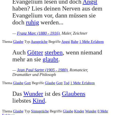
Evangelium lesen und doch
Angst
haben? Lies deinen Nerven aus dem
Evangelium vor, dann müssen sie
doch
ruhig
werden...
—
Franz Marc (1880 - 1916)
, Maler, Zeichner
Thema
Glaube
Typ
Aussprüche
Begriffe
Angst
Ruhe
1
Mehr Erfahren
Auch
Götter
sterben
, wenn niemand
mehr an sie
glaubt
.
—
Jean Paul Sartre (1905 - 1980)
, Romancier,
Dramatiker und Philosoph
Thema
Glaube
Gott
Begriffe
Glaube
Gott
Tod
1
Mehr Erfahren
Das
Wunder
ist des
Glaubens
liebstes
Kind
.
Thema
Glaube
Typ
Sinnsprüche
Begriffe
Glaube
Kinder
Wunder
0
Mehr