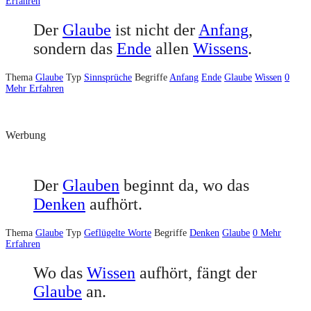
Erfahren
Der
Glaube
ist nicht der
Anfang
,
sondern das
Ende
allen
Wissens
.
Thema
Glaube
Typ
Sinnsprüche
Begriffe
Anfang
Ende
Glaube
Wissen
0
Mehr Erfahren
Werbung
Der
Glauben
beginnt da, wo das
Denken
aufhört.
Thema
Glaube
Typ
Geflügelte Worte
Begriffe
Denken
Glaube
0
Mehr
Erfahren
Wo das
Wissen
aufhört, fängt der
Glaube
an.