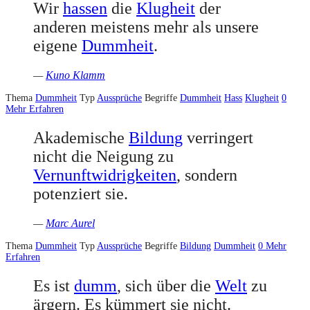
Wir
hassen
die
Klugheit
der
anderen meistens mehr als unsere
eigene
Dummheit
.
—
Kuno Klamm
Thema
Dummheit
Typ
Aussprüche
Begriffe
Dummheit
Hass
Klugheit
0
Mehr Erfahren
Akademische
Bildung
verringert
nicht die Neigung zu
Vernunftwidrigkeiten
, sondern
potenziert sie.
—
Marc Aurel
Thema
Dummheit
Typ
Aussprüche
Begriffe
Bildung
Dummheit
0
Mehr
Erfahren
Es ist
dumm
, sich über die
Welt
zu
ärgern. Es kümmert sie nicht.