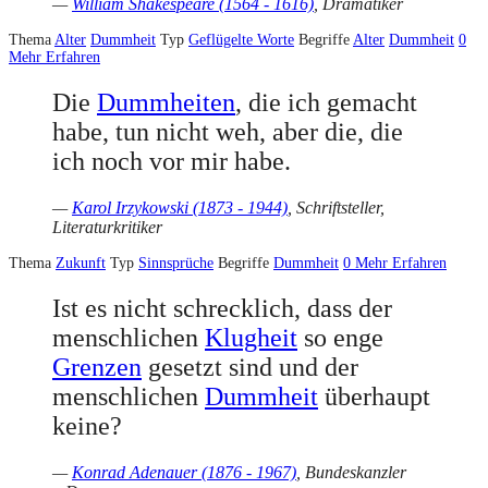
—
William Shakespeare (1564 - 1616)
, Dramatiker
Thema
Alter
Dummheit
Typ
Geflügelte Worte
Begriffe
Alter
Dummheit
0
Mehr Erfahren
Die
Dummheiten
, die ich gemacht
habe, tun nicht weh, aber die, die
ich noch vor mir habe.
—
Karol Irzykowski (1873 - 1944)
, Schriftsteller,
Literaturkritiker
Thema
Zukunft
Typ
Sinnsprüche
Begriffe
Dummheit
0
Mehr Erfahren
Ist es nicht schrecklich, dass der
menschlichen
Klugheit
so enge
Grenzen
gesetzt sind und der
menschlichen
Dummheit
überhaupt
keine?
—
Konrad Adenauer (1876 - 1967)
, Bundeskanzler