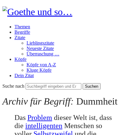
Goethe
und
Themen
so…
Begriffe
Zitate
Lieblingszitate
Neueste Zitate
Überraschung …
Köpfe
Köpfe von A-Z
Kluge Köpfe
Dein Zitat
Suche nach
Archiv für Begriff:
Dummheit
Das
Problem
dieser Welt ist, dass
die
intelligenten
Menschen so
voller
Selbstzweifel
und die