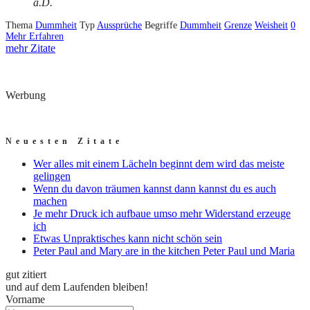
a.D.
Thema
Dummheit
Typ
Aussprüche
Begriffe
Dummheit
Grenze
Weisheit
0
Mehr Erfahren
mehr Zitate
Werbung
Neuesten Zitate
Wer alles mit einem Lächeln beginnt dem wird das meiste
gelingen
Wenn du davon träumen kannst dann kannst du es auch
machen
Je mehr Druck ich aufbaue umso mehr Widerstand erzeuge
ich
Etwas Unpraktisches kann nicht schön sein
Peter Paul and Mary are in the kitchen Peter Paul und Maria
gut zitiert
und auf dem Laufenden bleiben!
Vorname