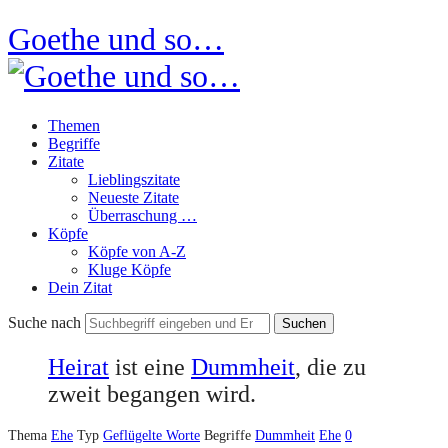
Goethe und so…
Themen
Begriffe
Zitate
Lieblingszitate
Neueste Zitate
Überraschung …
Köpfe
Köpfe von A-Z
Kluge Köpfe
Dein Zitat
Suche nach
Heirat
ist eine
Dummheit
, die zu
zweit begangen wird.
Thema
Ehe
Typ
Geflügelte Worte
Begriffe
Dummheit
Ehe
0