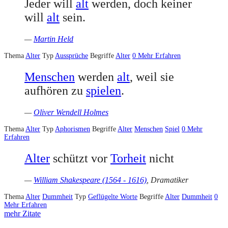
Jeder will
alt
werden, doch keiner
will
alt
sein.
—
Martin Held
Thema
Alter
Typ
Aussprüche
Begriffe
Alter
0
Mehr Erfahren
Menschen
werden
alt
, weil sie
aufhören zu
spielen
.
—
Oliver Wendell Holmes
Thema
Alter
Typ
Aphorismen
Begriffe
Alter
Menschen
Spiel
0
Mehr
Erfahren
Alter
schützt vor
Torheit
nicht
—
William Shakespeare (1564 - 1616)
, Dramatiker
Thema
Alter
Dummheit
Typ
Geflügelte Worte
Begriffe
Alter
Dummheit
0
Mehr Erfahren
mehr Zitate