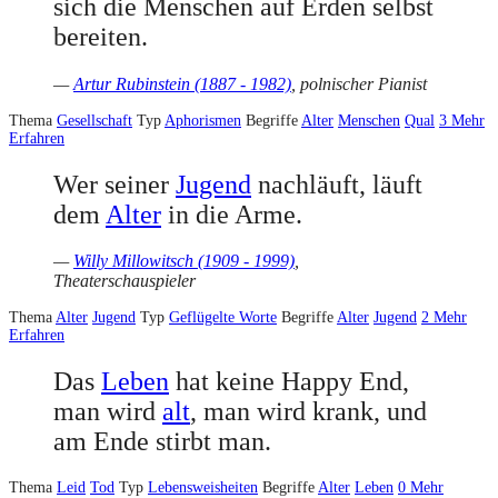
sich die Menschen auf Erden selbst
bereiten.
—
Artur Rubinstein (1887 - 1982)
, polnischer Pianist
Thema
Gesellschaft
Typ
Aphorismen
Begriffe
Alter
Menschen
Qual
3
Mehr
Erfahren
Wer seiner
Jugend
nachläuft, läuft
dem
Alter
in die Arme.
—
Willy Millowitsch (1909 - 1999)
,
Theaterschauspieler
Thema
Alter
Jugend
Typ
Geflügelte Worte
Begriffe
Alter
Jugend
2
Mehr
Erfahren
Das
Leben
hat keine Happy End,
man wird
alt
, man wird krank, und
am Ende stirbt man.
Thema
Leid
Tod
Typ
Lebensweisheiten
Begriffe
Alter
Leben
0
Mehr