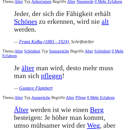
Thema
Alter
Typ
Aphorismen
Begriffe
Alter
Neugierde
0
Mehr Erfahren
Jeder, der sich die Fähigkeit erhält
Schönes
zu erkennen, wird nie
alt
werden.
—
Franz Kafka (1883 - 1924)
, Schriftsteller
Thema
Alter
Schönheit
Typ
Sinnsprüche
Begriffe
Alter
Schönheit
0
Mehr
Erfahren
Je
älter
man wird, desto mehr muss
man sich
pflegen
!
—
Gustave Flambert
Thema
Alter
Typ
Aussprüche
Begriffe
Alter
Pflege
0
Mehr Erfahren
Älter
werden ist wie einen
Berg
besteigen: Je höher man kommt,
umso mühsamer wird der
Weg
, aber