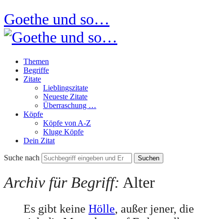
Goethe und so…
Themen
Begriffe
Zitate
Lieblingszitate
Neueste Zitate
Überraschung …
Köpfe
Köpfe von A-Z
Kluge Köpfe
Dein Zitat
Suche nach
Archiv für Begriff:
Alter
Es gibt keine
Hölle
, außer jener, die