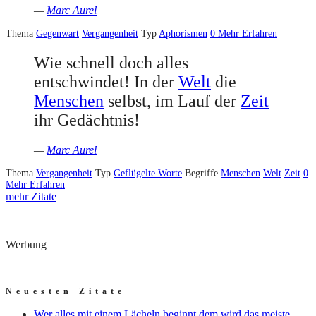
—
Marc Aurel
Thema
Gegenwart
Vergangenheit
Typ
Aphorismen
0
Mehr Erfahren
Wie schnell doch alles
entschwindet! In der
Welt
die
Menschen
selbst, im Lauf der
Zeit
ihr Gedächtnis!
—
Marc Aurel
Thema
Vergangenheit
Typ
Geflügelte Worte
Begriffe
Menschen
Welt
Zeit
0
Mehr Erfahren
mehr Zitate
Werbung
Neuesten Zitate
Wer alles mit einem Lächeln beginnt dem wird das meiste