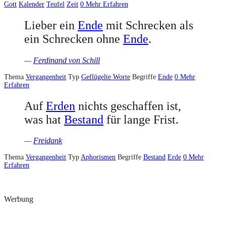
Gott
Kalender
Teufel
Zeit
0
Mehr Erfahren
Lieber ein
Ende
mit Schrecken als
ein Schrecken ohne
Ende
.
—
Ferdinand von Schill
Thema
Vergangenheit
Typ
Geflügelte Worte
Begriffe
Ende
0
Mehr
Erfahren
Auf
Erden
nichts geschaffen ist,
was hat
Bestand
für lange Frist.
—
Freidank
Thema
Vergangenheit
Typ
Aphorismen
Begriffe
Bestand
Erde
0
Mehr
Erfahren
Werbung