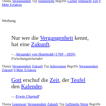
Thema
Vergangenheit
Typ
Sinnsprüche
Begriffe
Lachen
Sehnsucht
Zeit
0
Mehr Erfahren
Werbung
Nur wer die
Vergangenheit
kennt,
hat eine
Zukunft
.
—
Alexander von Humboldt (1769 - 1859)
,
Forschungsreisender
Thema
Vergangenheit
Zukunft
Typ
Aphorismen
Begriffe
Vergangenheit
Zukunft
0
Mehr Erfahren
Gott
erschuf die
Zeit
, der
Teufel
den
Kalender
.
—
Erwin Chargaff
Thema
Gegenwart
Vergangenheit
Zukunft
Typ
Geflügelte Worte
Begriffe