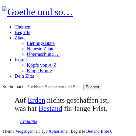
Goethe
und
Themen
so…
Begriffe
Zitate
Lieblingszitate
Neueste Zitate
Überraschung …
Köpfe
Köpfe von A-Z
Kluge Köpfe
Dein Zitat
Suche nach
Auf
Erden
nichts geschaffen ist,
was hat
Bestand
für lange Frist.
—
Freidank
Thema
Vergangenheit
Typ
Aphorismen
Begriffe
Bestand
Erde
0