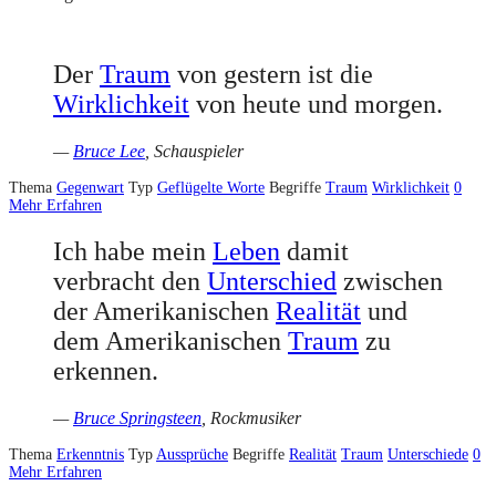
Der
Traum
von gestern ist die
Wirklichkeit
von heute und morgen.
—
Bruce Lee
, Schauspieler
Thema
Gegenwart
Typ
Geflügelte Worte
Begriffe
Traum
Wirklichkeit
0
Mehr Erfahren
Ich habe mein
Leben
damit
verbracht den
Unterschied
zwischen
der Amerikanischen
Realität
und
dem Amerikanischen
Traum
zu
erkennen.
—
Bruce Springsteen
, Rockmusiker
Thema
Erkenntnis
Typ
Aussprüche
Begriffe
Realität
Traum
Unterschiede
0
Mehr Erfahren