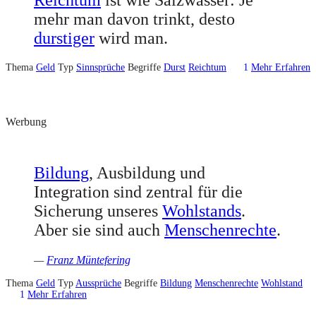
Reichtum
ist wie Salzwasser: Je
mehr man davon trinkt, desto
durstiger
wird man.
Thema
Geld
Typ
Sinnsprüche
Begriffe
Durst
Reichtum
1
Mehr Erfahren
Werbung
Bildung
, Ausbildung und
Integration sind zentral für die
Sicherung unseres
Wohlstands
.
Aber sie sind auch
Menschenrechte
.
—
Franz Müntefering
Thema
Geld
Typ
Aussprüche
Begriffe
Bildung
Menschenrechte
Wohlstand
1
Mehr Erfahren