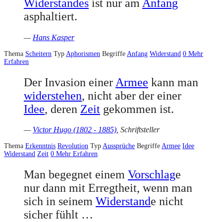
Widerstandes
ist nur am
Anfang
asphaltiert.
—
Hans Kasper
Thema
Scheitern
Typ
Aphorismen
Begriffe
Anfang
Widerstand
0
Mehr
Erfahren
Der Invasion einer
Armee
kann man
widerstehen
, nicht aber der einer
Idee
, deren
Zeit
gekommen ist.
—
Victor Hugo (1802 - 1885)
, Schriftsteller
Thema
Erkenntnis
Revolution
Typ
Aussprüche
Begriffe
Armee
Idee
Widerstand
Zeit
0
Mehr Erfahren
Man begegnet einem
Vorschlag
e
nur dann mit Erregtheit, wenn man
sich in seinem
Widerstand
e nicht
sicher fühlt …