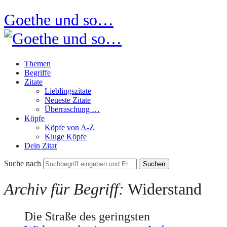
Goethe und so…
Themen
Begriffe
Zitate
Lieblingszitate
Neueste Zitate
Überraschung …
Köpfe
Köpfe von A-Z
Kluge Köpfe
Dein Zitat
Suche nach
Archiv für Begriff:
Widerstand
Die Straße des geringsten