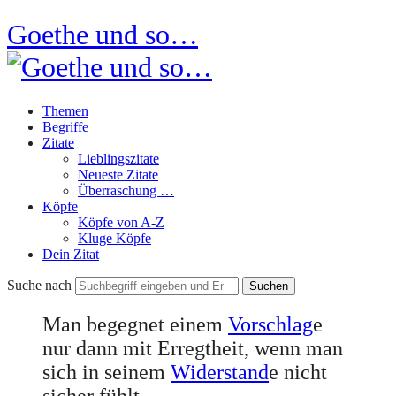
Goethe und so…
Themen
Begriffe
Zitate
Lieblingszitate
Neueste Zitate
Überraschung …
Köpfe
Köpfe von A-Z
Kluge Köpfe
Dein Zitat
Suche nach
Man begegnet einem
Vorschlag
e
nur dann mit Erregtheit, wenn man
sich in seinem
Widerstand
e nicht
sicher fühlt …