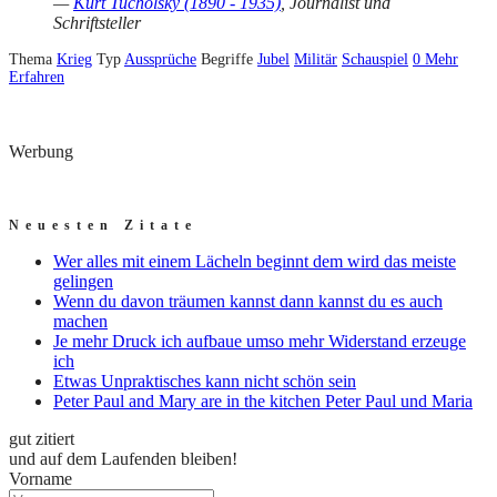
—
Kurt Tucholsky (1890 - 1935)
, Journalist und
Schriftsteller
Thema
Krieg
Typ
Aussprüche
Begriffe
Jubel
Militär
Schauspiel
0
Mehr
Erfahren
Werbung
Neuesten Zitate
Wer alles mit einem Lächeln beginnt dem wird das meiste
gelingen
Wenn du davon träumen kannst dann kannst du es auch
machen
Je mehr Druck ich aufbaue umso mehr Widerstand erzeuge
ich
Etwas Unpraktisches kann nicht schön sein
Peter Paul and Mary are in the kitchen Peter Paul und Maria
gut zitiert
und auf dem Laufenden bleiben!
Vorname