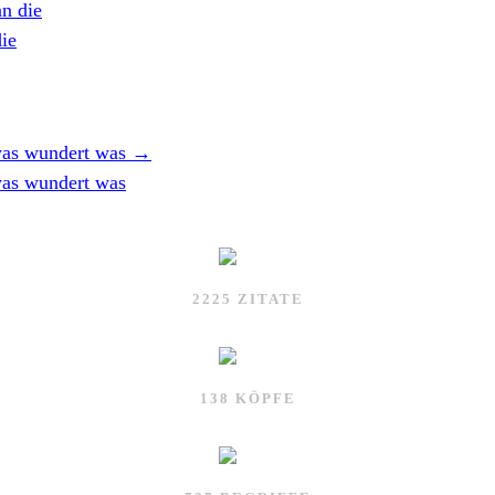
n die
ie
twas wundert was
→
twas wundert was
2225 ZITATE
138 KÖPFE