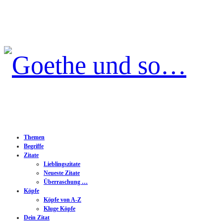
Goethe
und
so…
Themen
Begriffe
Zitate
Lieblingszitate
Neueste Zitate
Überraschung …
Köpfe
Köpfe von A-Z
Kluge Köpfe
Dein Zitat