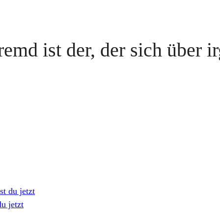
remd ist der, der sich über 
t du jetzt
u jetzt