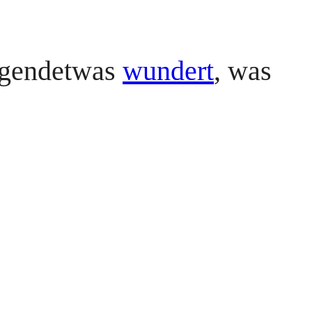
irgendetwas
wundert
, was