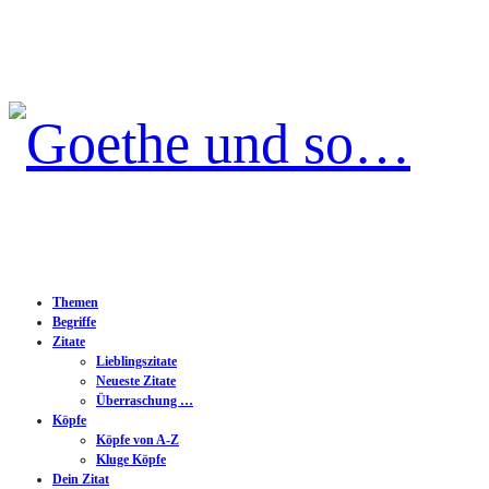
Goethe
und
so…
Themen
Begriffe
Zitate
Lieblingszitate
Neueste Zitate
Überraschung …
Köpfe
Köpfe von A-Z
Kluge Köpfe
Dein Zitat