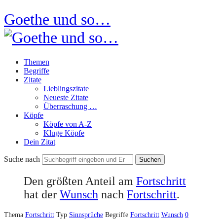
Goethe und so…
Themen
Begriffe
Zitate
Lieblingszitate
Neueste Zitate
Überraschung …
Köpfe
Köpfe von A-Z
Kluge Köpfe
Dein Zitat
Suche nach
Den größten Anteil am
Fortschritt
hat der
Wunsch
nach
Fortschritt
.
Thema
Fortschritt
Typ
Sinnsprüche
Begriffe
Fortschritt
Wunsch
0