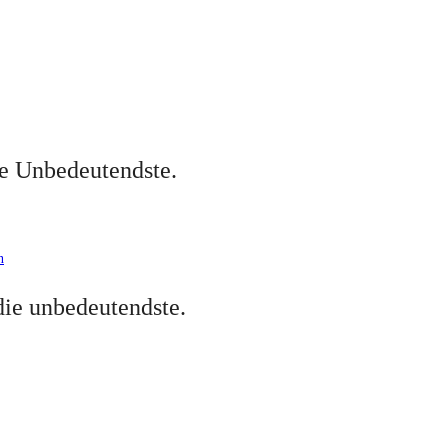
e Unbedeutendste.
n
ie unbedeutendste.