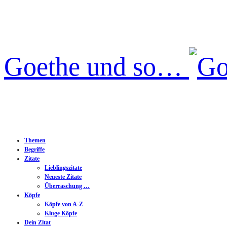
Goethe und so…
Themen
Begriffe
Zitate
Lieblingszitate
Neueste Zitate
Überraschung …
Köpfe
Köpfe von A-Z
Kluge Köpfe
Dein Zitat