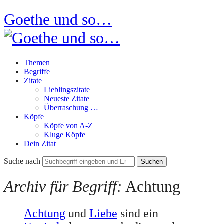
Goethe und so…
Themen
Begriffe
Zitate
Lieblingszitate
Neueste Zitate
Überraschung …
Köpfe
Köpfe von A-Z
Kluge Köpfe
Dein Zitat
Suche nach
Archiv für Begriff:
Achtung
Achtung
und
Liebe
sind ein