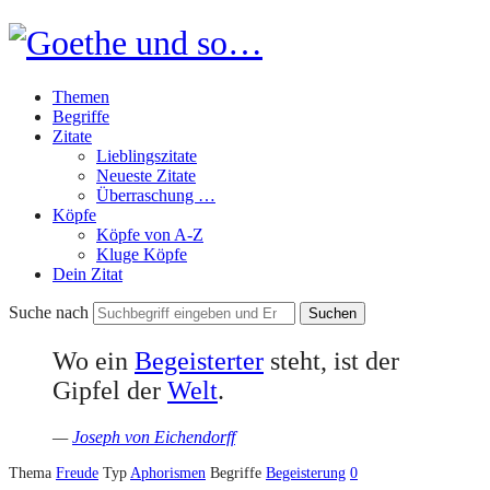
Goethe
und
Themen
so…
Begriffe
Zitate
Lieblingszitate
Neueste Zitate
Überraschung …
Köpfe
Köpfe von A-Z
Kluge Köpfe
Dein Zitat
Suche nach
Wo ein
Begeisterter
steht, ist der
Gipfel der
Welt
.
—
Joseph von Eichendorff
Thema
Freude
Typ
Aphorismen
Begriffe
Begeisterung
0