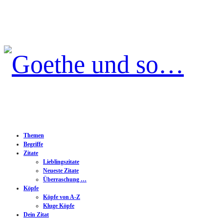
Goethe
und
so…
Themen
Begriffe
Zitate
Lieblingszitate
Neueste Zitate
Überraschung …
Köpfe
Köpfe von A-Z
Kluge Köpfe
Dein Zitat