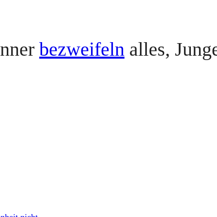
änner
bezweifeln
alles, Jung
nheit nicht
→