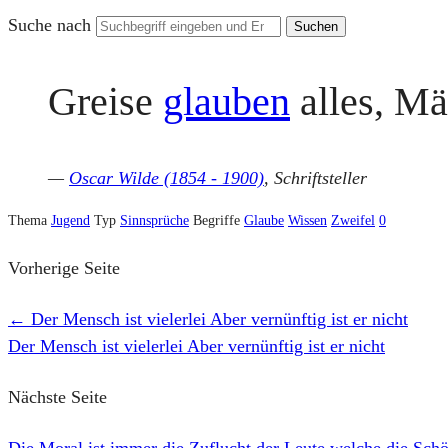
Suche nach
Greise
glauben
alles, M
—
Oscar Wilde (1854 - 1900)
, Schriftsteller
Thema
Jugend
Typ
Sinnsprüche
Begriffe
Glaube
Wissen
Zweifel
0
Vorherige Seite
←
Der Mensch ist vielerlei Aber vernünftig ist er nicht
Der Mensch ist vielerlei Aber vernünftig ist er nicht
Nächste Seite
Die Moral ist immer die Zuflucht der Leute welche die Schö