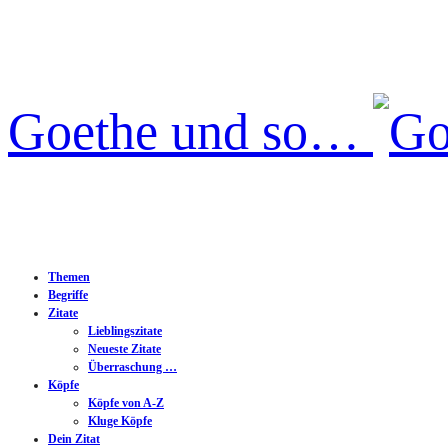
Goethe und so…
Themen
Begriffe
Zitate
Lieblingszitate
Neueste Zitate
Überraschung …
Köpfe
Köpfe von A-Z
Kluge Köpfe
Dein Zitat