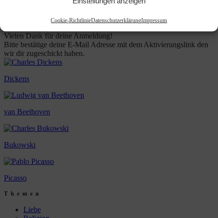
Einstellungen anzeigen
E-Mail-Adresse
Cookie-Richtlinie
Datenschutzerklärung
Impressum
trag mich ein
Vielen Dank für deine Anmeldung!
Bitte bestätige deine E-Mail Adresse mit dem Aktivierungslink den
wir dir zugeschickt haben.
Dickens
van Beethoven
Bukowski
Picasso
Themen
Liebe