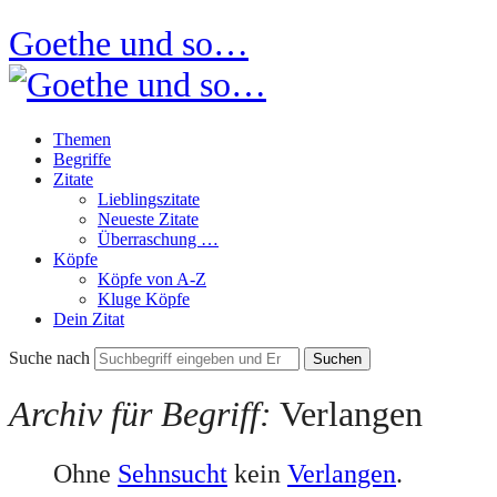
Goethe und so…
Themen
Begriffe
Zitate
Lieblingszitate
Neueste Zitate
Überraschung …
Köpfe
Köpfe von A-Z
Kluge Köpfe
Dein Zitat
Suche nach
Archiv für Begriff:
Verlangen
Ohne
Sehnsucht
kein
Verlangen
.