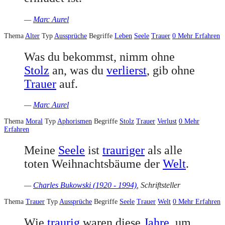
—
Marc Aurel
Thema
Alter
Typ
Aussprüche
Begriffe
Leben
Seele
Trauer
0
Mehr Erfahren
Was du bekommst, nimm ohne
Stolz
an, was du
verlierst
, gib ohne
Trauer
auf.
—
Marc Aurel
Thema
Moral
Typ
Aphorismen
Begriffe
Stolz
Trauer
Verlust
0
Mehr
Erfahren
Meine
Seele
ist
trauriger
als alle
toten Weihnachtsbäume der
Welt
.
—
Charles Bukowski (1920 - 1994)
, Schriftsteller
Thema
Trauer
Typ
Aussprüche
Begriffe
Seele
Trauer
Welt
0
Mehr Erfahren
Wie
traurig
waren diese
Jahre
, um