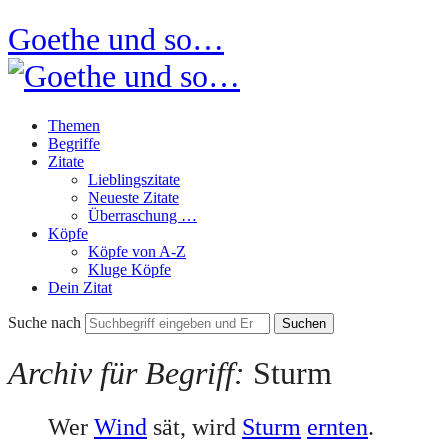
Goethe und so…
Themen
Begriffe
Zitate
Lieblingszitate
Neueste Zitate
Überraschung …
Köpfe
Köpfe von A-Z
Kluge Köpfe
Dein Zitat
Suche nach
Archiv für Begriff:
Sturm
Wer
Wind
sät, wird
Sturm
ernten
.