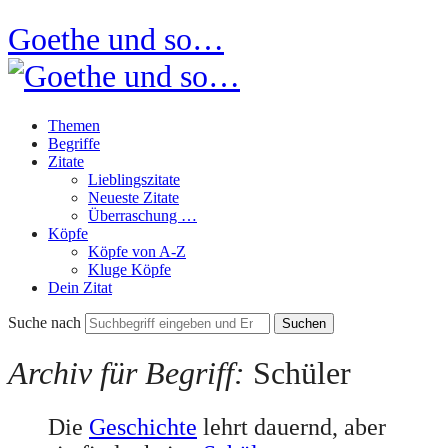
Goethe und so…
Themen
Begriffe
Zitate
Lieblingszitate
Neueste Zitate
Überraschung …
Köpfe
Köpfe von A-Z
Kluge Köpfe
Dein Zitat
Suche nach
Archiv für Begriff:
Schüler
Die
Geschichte
lehrt dauernd, aber