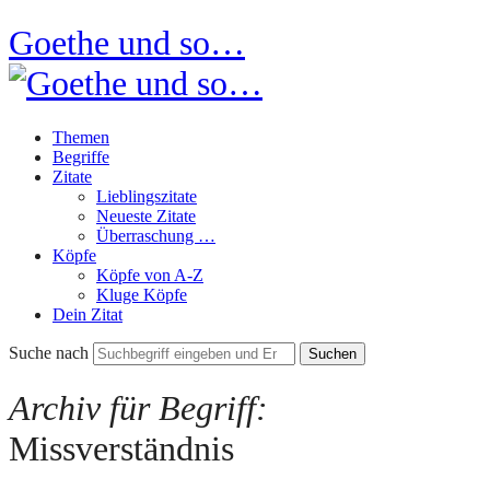
Goethe und so…
Themen
Begriffe
Zitate
Lieblingszitate
Neueste Zitate
Überraschung …
Köpfe
Köpfe von A-Z
Kluge Köpfe
Dein Zitat
Suche nach
Archiv für Begriff:
Missverständnis