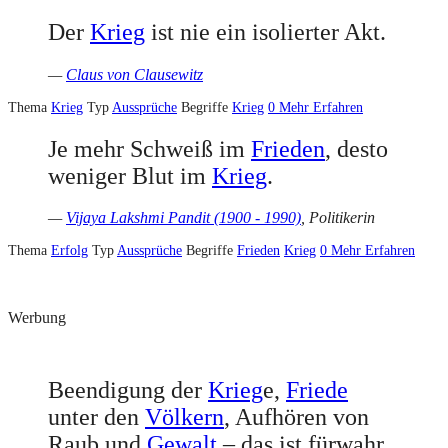
Der
Krieg
ist nie ein isolierter Akt.
—
Claus von Clausewitz
Thema
Krieg
Typ
Aussprüche
Begriffe
Krieg
0
Mehr Erfahren
Je mehr Schweiß im
Frieden
, desto
weniger Blut im
Krieg
.
—
Vijaya Lakshmi Pandit (1900 - 1990)
, Politikerin
Thema
Erfolg
Typ
Aussprüche
Begriffe
Frieden
Krieg
0
Mehr Erfahren
Werbung
Beendigung der
Krieg
e,
Friede
unter den
Völkern
, Aufhören von
Raub und
Gewalt
– das ist fürwahr