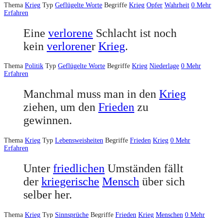
Thema
Krieg
Typ
Geflügelte Worte
Begriffe
Krieg
Opfer
Wahrheit
0
Mehr
Erfahren
Eine
verlorene
Schlacht ist noch
kein
verlorene
r
Krieg
.
Thema
Politik
Typ
Geflügelte Worte
Begriffe
Krieg
Niederlage
0
Mehr
Erfahren
Manchmal muss man in den
Krieg
ziehen, um den
Frieden
zu
gewinnen.
Thema
Krieg
Typ
Lebensweisheiten
Begriffe
Frieden
Krieg
0
Mehr
Erfahren
Unter
friedlichen
Umständen fällt
der
kriegerische
Mensch
über sich
selber her.
Thema
Krieg
Typ
Sinnsprüche
Begriffe
Frieden
Krieg
Menschen
0
Mehr