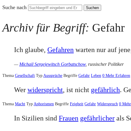
Suche nach
Archiv für Begriff:
Gefahr
Ich glaube,
Gefahren
warten nur auf jene,
—
Michail Sergejewitsch Gorbatschow
, russischer Politiker
Thema
Gesellschaft
Typ
Aussprüche
Begriffe
Gefahr
Leben
0
Mehr Erfahren
Wer
widerspricht
, ist nicht
gefährlich
. Ge
Thema
Macht
Typ
Aphorismen
Begriffe
Feigheit
Gefahr
Widerspruch
0
Mehr
In Sizilien sind
Frauen
gefährlicher
als S