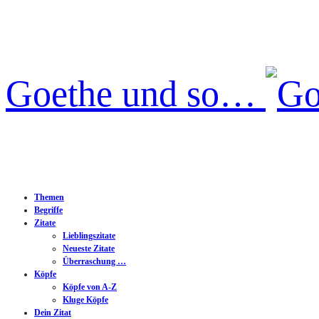
Goethe und so…
Themen
Begriffe
Zitate
Lieblingszitate
Neueste Zitate
Überraschung …
Köpfe
Köpfe von A-Z
Kluge Köpfe
Dein Zitat