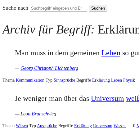
Suche nach
Archiv für Begriff:
Erkläru
Man muss in dem gemeinen
Leben
so gut
—
Georg Christoph Lichtenberg
Thema
Kommunikation
Typ
Sinnsprüche
Begriffe
Erklärung
Leben
Physik
Je weniger man über das
Universum
wei
—
Leon Brunschvicg
Thema
Wissen
Typ
Aussprüche
Begriffe
Erklärung
Universum
Wissen
0
M