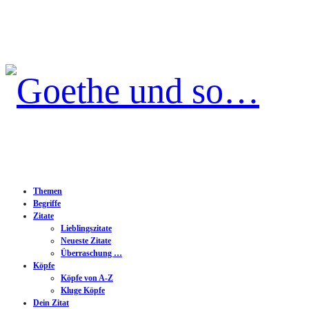
Goethe
und
so…
Themen
Begriffe
Zitate
Lieblingszitate
Neueste Zitate
Überraschung …
Köpfe
Köpfe von A-Z
Kluge Köpfe
Dein Zitat