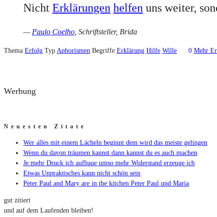
Nicht
Erklärungen
helfen
uns weiter, so
—
Paulo Coelho
, Schriftsteller, Brida
Thema
Erfolg
Typ
Aphorismen
Begriffe
Erklärung
Hilfe
Wille
0
Mehr Er
Werbung
Neuesten Zitate
Wer alles mit einem Lächeln beginnt dem wird das meiste gelingen
Wenn du davon träumen kannst dann kannst du es auch machen
Je mehr Druck ich aufbaue umso mehr Widerstand erzeuge ich
Etwas Unpraktisches kann nicht schön sein
Peter Paul and Mary are in the kitchen Peter Paul und Maria
gut zitiert
und auf dem Laufenden bleiben!