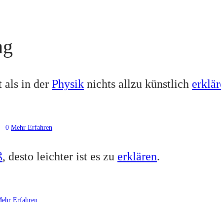
ng
 als in der
Physik
nichts allzu künstlich
erklä
0
Mehr Erfahren
ß
, desto leichter ist es zu
erklären
.
ehr Erfahren