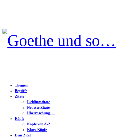
Goethe
und
so…
Themen
Begriffe
Zitate
Lieblingszitate
Neueste Zitate
Überraschung …
Köpfe
Köpfe von A-Z
Kluge Köpfe
Dein Zitat