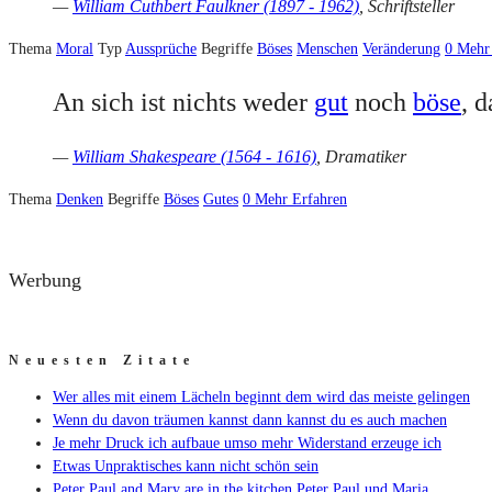
—
William Cuthbert Faulkner (1897 - 1962)
, Schriftsteller
Thema
Moral
Typ
Aussprüche
Begriffe
Böses
Menschen
Veränderung
0
Mehr
An sich ist nichts weder
gut
noch
böse
, 
—
William Shakespeare (1564 - 1616)
, Dramatiker
Thema
Denken
Begriffe
Böses
Gutes
0
Mehr Erfahren
Werbung
Neuesten Zitate
Wer alles mit einem Lächeln beginnt dem wird das meiste gelingen
Wenn du davon träumen kannst dann kannst du es auch machen
Je mehr Druck ich aufbaue umso mehr Widerstand erzeuge ich
Etwas Unpraktisches kann nicht schön sein
Peter Paul and Mary are in the kitchen Peter Paul und Maria