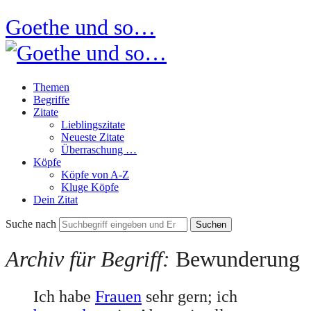
Goethe und so…
Themen
Begriffe
Zitate
Lieblingszitate
Neueste Zitate
Überraschung …
Köpfe
Köpfe von A-Z
Kluge Köpfe
Dein Zitat
Suche nach
Archiv für Begriff:
Bewunderung
Ich habe
Frauen
sehr gern; ich