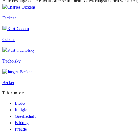
Bitte bestätige deine E-Mail Adresse mit dem Aktivierungslink den wir dir zu
Dickens
Cobain
Tucholsky
Becker
Themen
Liebe
Religion
Gesellschaft
Bildung
Freude