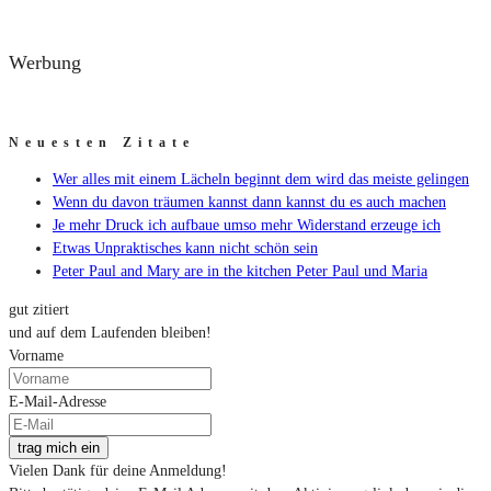
Werbung
Neuesten Zitate
Wer alles mit einem Lächeln beginnt dem wird das meiste gelingen
Wenn du davon träumen kannst dann kannst du es auch machen
Je mehr Druck ich aufbaue umso mehr Widerstand erzeuge ich
Etwas Unpraktisches kann nicht schön sein
Peter Paul and Mary are in the kitchen Peter Paul und Maria
gut zitiert
und auf dem Laufenden bleiben!
Vorname
E-Mail-Adresse
trag mich ein
Vielen Dank für deine Anmeldung!