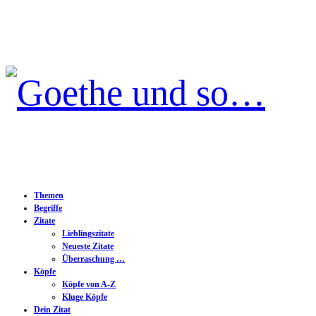
Goethe
und
so…
Themen
Begriffe
Zitate
Lieblingszitate
Neueste Zitate
Überraschung …
Köpfe
Köpfe von A-Z
Kluge Köpfe
Dein Zitat