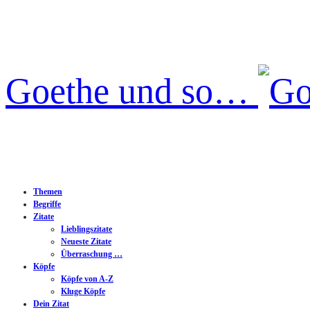
Goethe und so…
Themen
Begriffe
Zitate
Lieblingszitate
Neueste Zitate
Überraschung …
Köpfe
Köpfe von A-Z
Kluge Köpfe
Dein Zitat