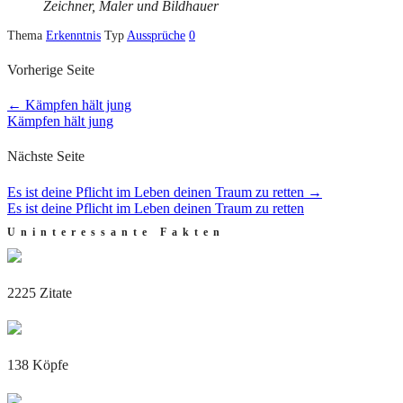
Zeichner, Maler und Bildhauer
Thema
Erkenntnis
Typ
Aussprüche
0
Vorherige Seite
←
Kämpfen hält jung
Kämpfen hält jung
Nächste Seite
Es ist deine Pflicht im Leben deinen Traum zu retten
→
Es ist deine Pflicht im Leben deinen Traum zu retten
Uninteressante Fakten
2225 Zitate
138 Köpfe