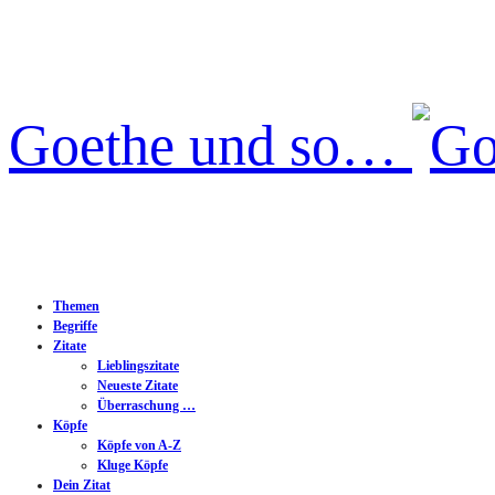
Goethe und so…
Themen
Begriffe
Zitate
Lieblingszitate
Neueste Zitate
Überraschung …
Köpfe
Köpfe von A-Z
Kluge Köpfe
Dein Zitat