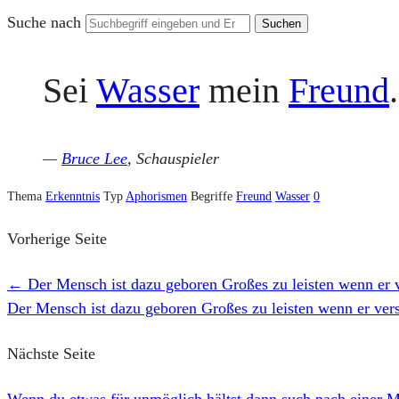
Suche nach
Sei
Wasser
mein
Freund
.
—
Bruce Lee
, Schauspieler
Thema
Erkenntnis
Typ
Aphorismen
Begriffe
Freund
Wasser
0
Vorherige Seite
←
Der Mensch ist dazu geboren Großes zu leisten wenn er v
Der Mensch ist dazu geboren Großes zu leisten wenn er vers
Nächste Seite
Wenn du etwas für unmöglich hältst dann such nach einer 