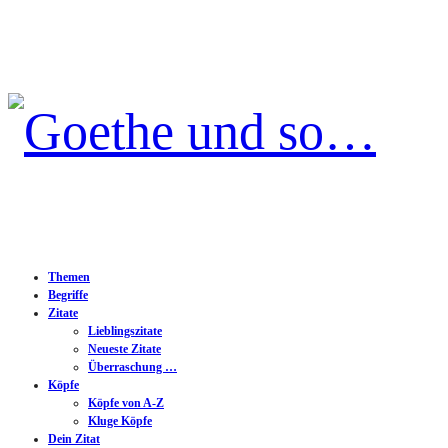
Goethe
und
so…
Themen
Begriffe
Zitate
Lieblingszitate
Neueste Zitate
Überraschung …
Köpfe
Köpfe von A-Z
Kluge Köpfe
Dein Zitat