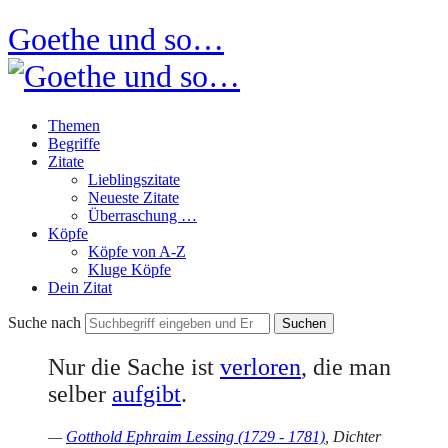
Goethe und so…
Themen
Begriffe
Zitate
Lieblingszitate
Neueste Zitate
Überraschung …
Köpfe
Köpfe von A-Z
Kluge Köpfe
Dein Zitat
Suche nach
Nur die Sache ist
verloren
, die man
selber
aufgibt
.
—
Gotthold Ephraim Lessing (1729 - 1781)
, Dichter